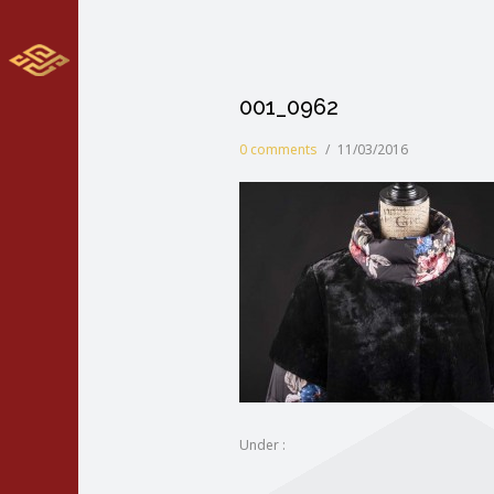
001_0962
0 comments
/
11/03/2016
Under :