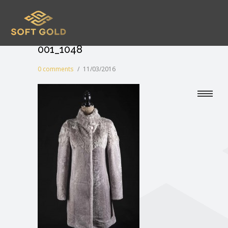
001_1048
0 comments
/
11/03/2016