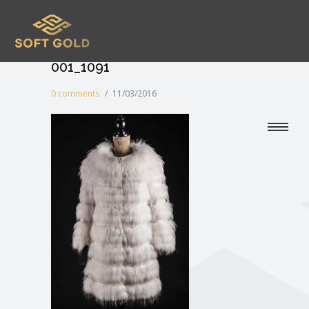
001_1091
0 comments
/
11/03/2016