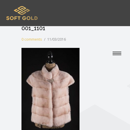
001_1101
0 comments
/
11/03/2016