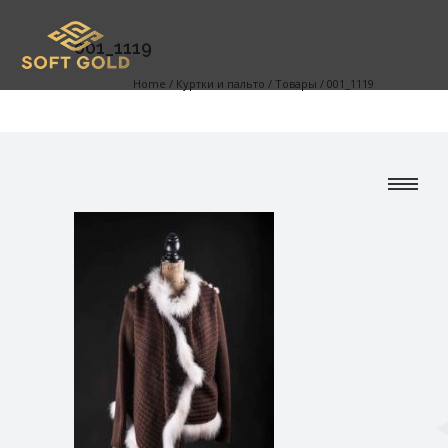
001_1119
Home
/
Куртки и пальто
/
Товары
/
001_1119