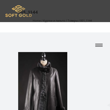
001_1144
Home
/
Куртки и пальто
/
Товары
/
001_1144