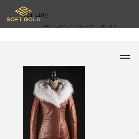
001_1169
Home
/
Куртки и пальто
/
Товары
/
001_1169