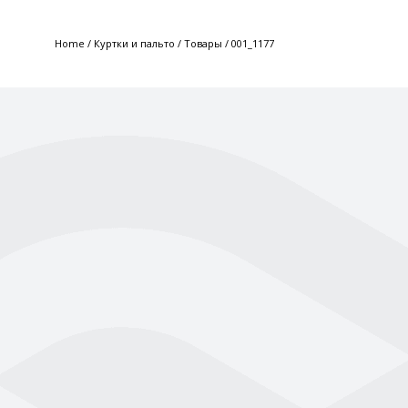
Home
/
Куртки и пальто
/
Товары
/
001_1177