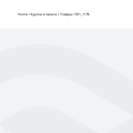
Home
/
Куртки и пальто
/
Товары
/
001_1178