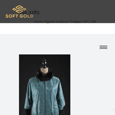
001_1183
Home
/
Куртки и пальто
/
Товары
/
001_1183