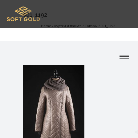
001_1192
Home
/
Куртки и пальто
/
Товары
/
001_1192