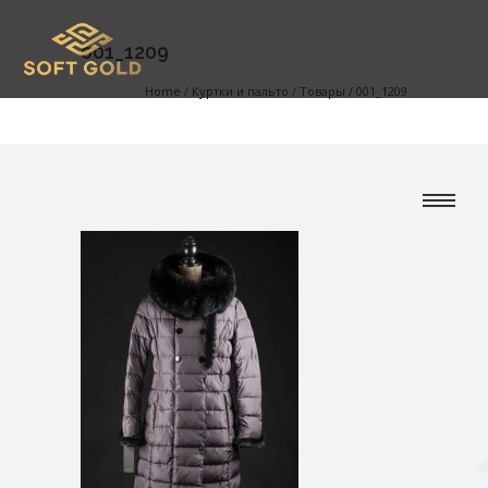
001_1209
Home
/
Куртки и пальто
/
Товары
/
001_1209