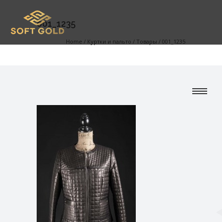
001_1235
Home
/
Куртки и пальто
/
Товары
/
001_1235