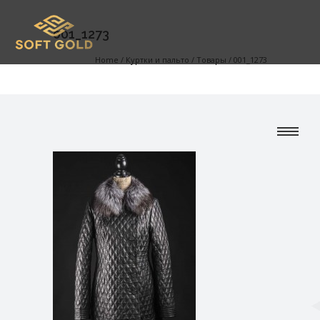
001_1273
Home
/
Куртки и пальто
/
Товары
/
001_1273