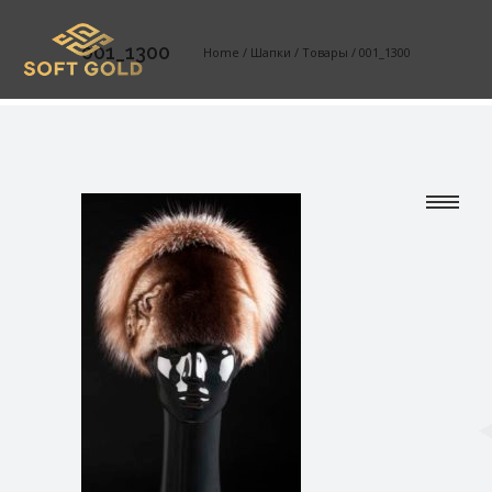
001_1300
Home
/
Шапки
/
Товары
/
001_1300