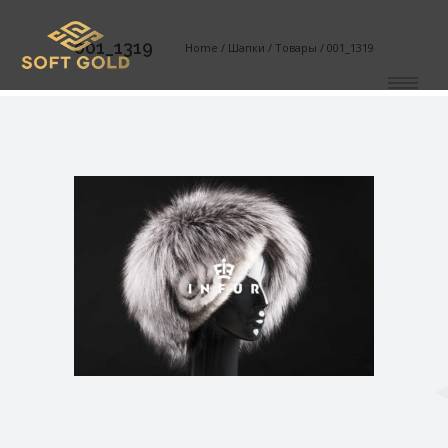
001_1319
Home
/
Шапки
/
Товары
/
001_1319