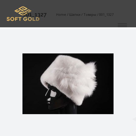
001_1327
Home
/
Шапки
/
Товары
/
001_1327