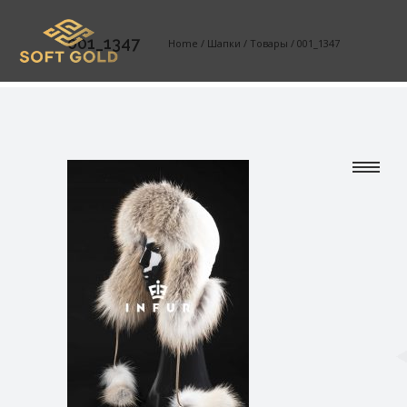
001_1347
Home
/
Шапки
/
Товары
/
001_1347