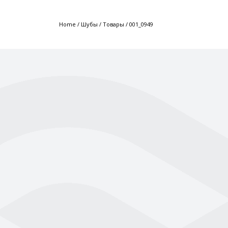
Home
/
Шубы
/
Товары
/
001_0949