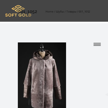
001_1052
Home
/
Шубы
/
Товары
/
001_1052