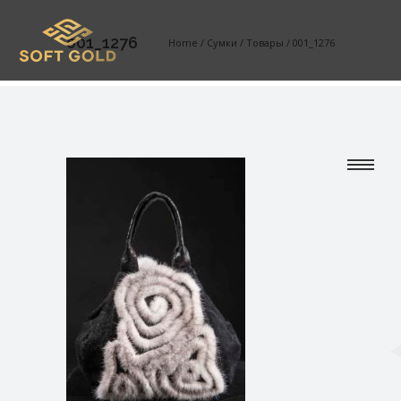
001_1276
Home
/
Сумки
/
Товары
/
001_1276