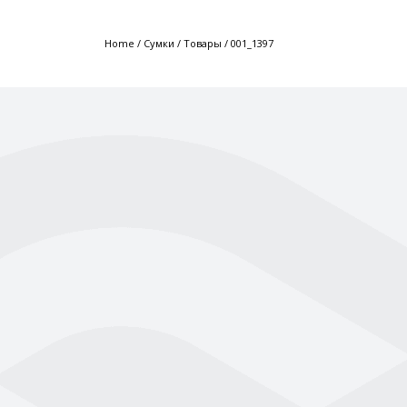
Home
/
Сумки
/
Товары
/
001_1397