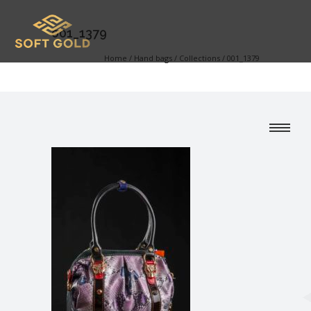
001_1379
Home
/
Hand bags
/
Collections
/
001_1379