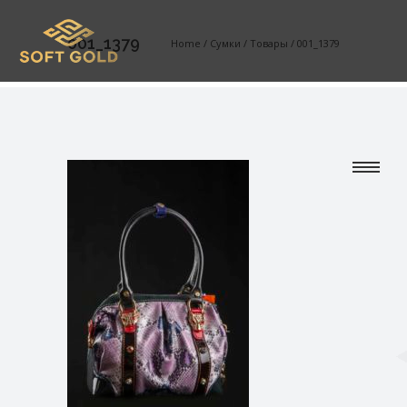
001_1379
Home
/
Сумки
/
Товары
/
001_1379