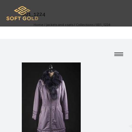
001_1224
Home
/
Jackets and coats
/
Collections
/
001_1224