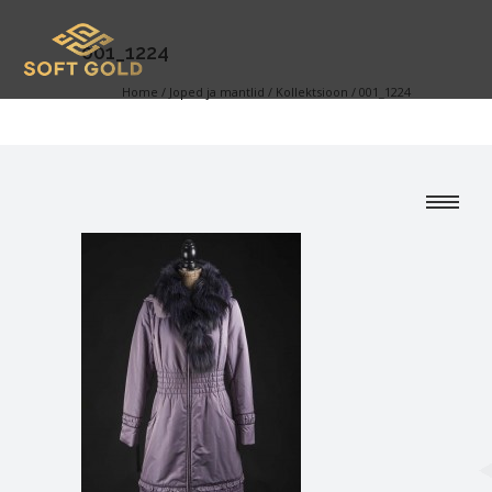
001_1224
Home
/
Joped ja mantlid
/
Kollektsioon
/
001_1224