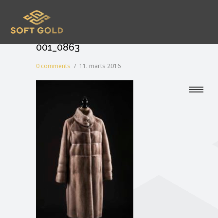
001_0863
0 comments
/
11. märts 2016