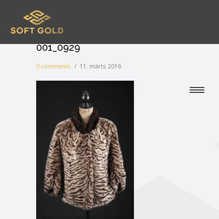
001_0929
0 comments
/
11. märts 2016