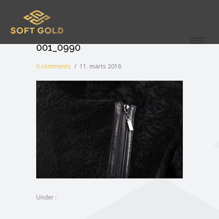
001_0990
0 comments
/
11. märts 2016
Under :