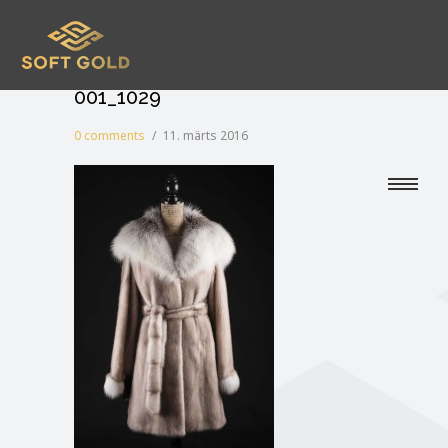
001_1029
0 comments
/
11. märts 2016