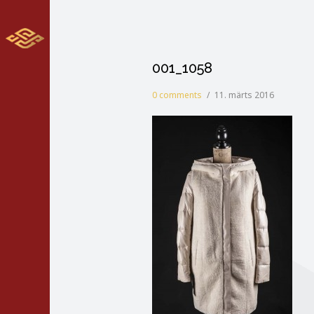
001_1058
0 comments
/
11. märts 2016