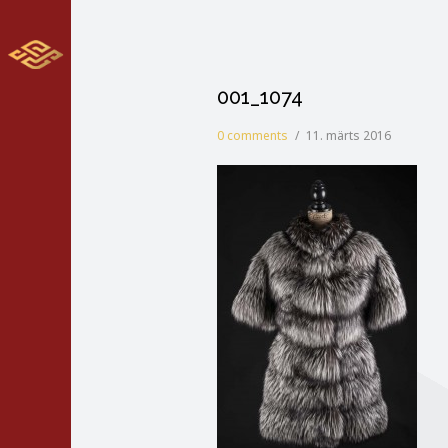
001_1074
0 comments
/
11. märts 2016