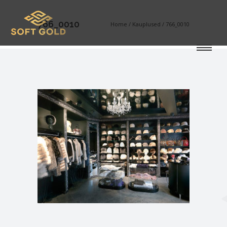
766_0010
Home
/
Kauplused
/
766_0010