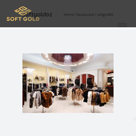
softgold02
Home
/
Kauplused
/
softgold02