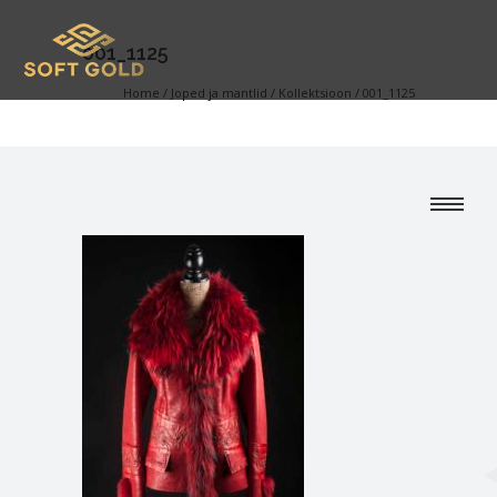
001_1125
Home
/
Joped ja mantlid
/
Kollektsioon
/
001_1125