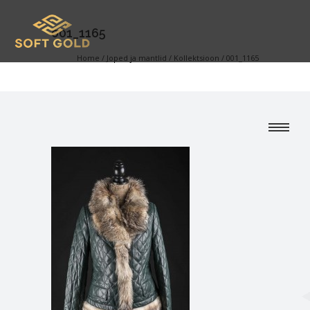
001_1165
Home
/
Joped ja mantlid
/
Kollektsioon
/
001_1165