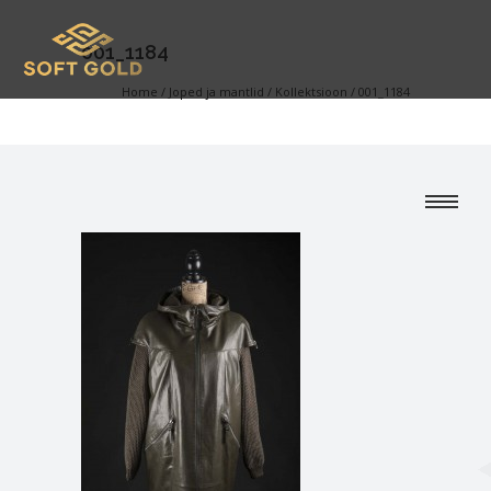
001_1184
Home
/
Joped ja mantlid
/
Kollektsioon
/
001_1184