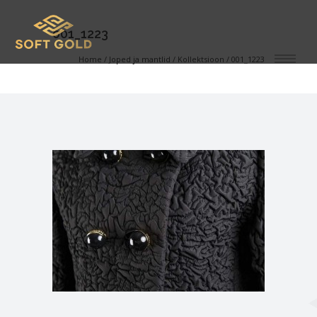
001_1223
Home
/
Joped ja mantlid
/
Kollektsioon
/
001_1223