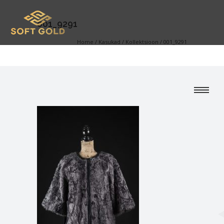
001_9291
Home
/
Kasukad
/
Kollektsioon
/
001_9291