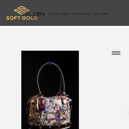
001_1364
Home
/
Kotid
/
Kollektsioon
/
001_1364