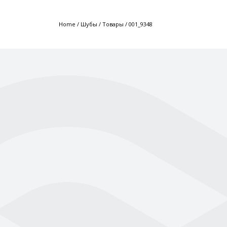
Home
/
Шубы
/
Товары
/
001_9348