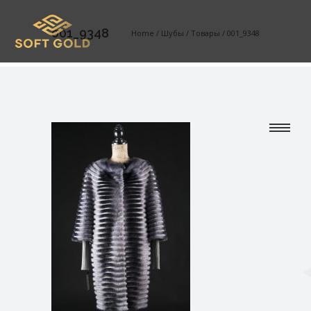
001_9348
Home
/
Шубы
/
Товары
/
001_9348