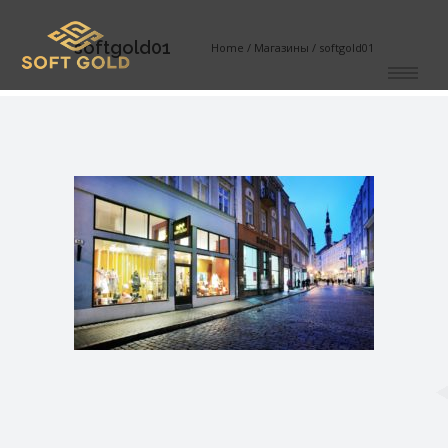
softgold01
Home
/
Магазины
/
softgold01