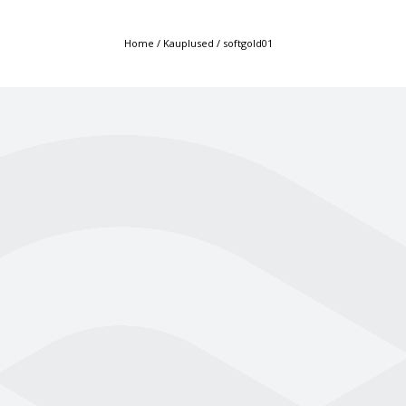
Home
/
Kauplused
/
softgold01