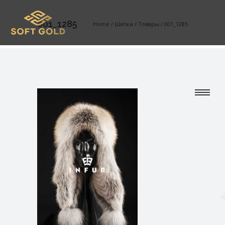
001_1285
Home
/
Шапки
/
Товары
/
001_1285