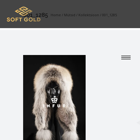
001_1285
Home
/
Mütsid
/
Kollektsioon
/
001_1285