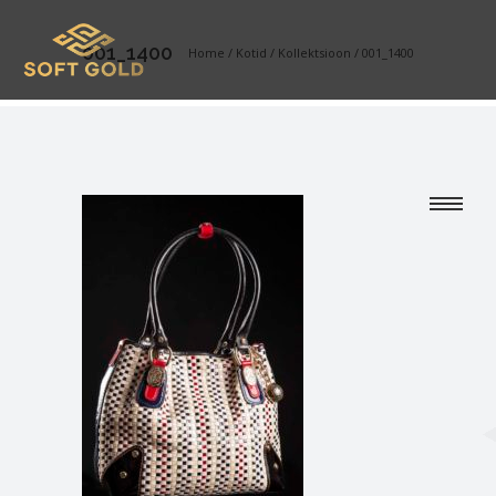
001_1400
Home
/
Kotid
/
Kollektsioon
/
001_1400