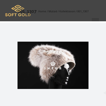
001_1307
Home
/
Mütsid
/
Kollektsioon
/
001_1307