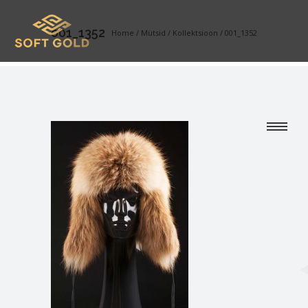
001_1352
Home
/
Mütsid
/
Kollektsioon
/
001_1352